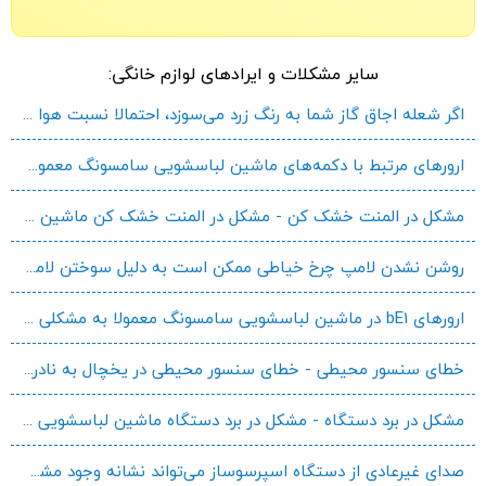
سایر مشکلات و ایرادهای لوازم خانگی:
اگر شعله اجاق گاز شما به رنگ زرد می‌سوزد، احتمالا نسبت هوا به گاز در مخلوط سوخت نامناسب است. این مشکل ممکن است به دلیل کمبود هوا یا مسدود شدن صفحه مخلوط‌کن باشد. همچنین، نرسیدن گاز کافی به مشعل‌ها نیز می‌تواند منجر به سوختن زرد شعله شود. بهتر است برای بررسی دقیق علت و اطمینان از عملکرد ایمن دستگاه، از یک متخصص کمک بگیرید. این اطلاعات صرفا جهت آگاهی از دلایل احتمالی ارائه شده است.
ارورهای مرتبط با دکمه‌های ماشین لباسشویی سامسونگ معمولا نشان‌دهنده‌ی مشکل در پنل کنترل یا اتصالات آن است. این ارورها می‌توانند به دلیل گیر کردن دکمه، خرابی دکمه، نفوذ رطوبت یا خرابی برد کنترل پنل ایجاد شوند. در برخی موارد، ریست کردن دستگاه ممکن است مشکل را حل کند، اما در صورت تکرار ارور، نیاز به بررسی تخصصی توسط تکنسین دارید.
مشکل در المنت خشک کن - مشکل در المنت خشک کن ماشین لباسشویی آریستون به این معنی است که دستگاه قادر به تولید گرمای لازم برای خشک کردن لباس‌ها نیست. المنت خشک کن، قطعه‌ای است که با تبدیل انرژی الکتریکی به گرما، هوای داغ مورد نیاز برای تبخیر رطوبت لباس‌ها را تامین می‌کند. وقتی المنت خراب می‌شود، لباس‌ها پس از چرخه شستشو همچنان خیس باقی می‌مانند و فرآیند خشک کردن انجام نمی‌شود. در نتیجه، برنامه خشک کن به طور موثر کار نخواهد کرد و ممکن است لازم باشد لباس‌ها به روش دیگری خشک شوند.
روشن نشدن لامپ چرخ خیاطی ممکن است به دلیل سوختن لامپ باشد که نیاز به تعویض دارد. مشکل در سیم‌کشی لامپ یا خرابی سوئیچ روشنایی نیز می‌تواند علت این مشکل باشد. در این موارد، بررسی لامپ، سیم‌کشی و سوئیچ روشنایی و تعویض آن‌ها در صورت نیاز ضروری است.
ارورهای bE1 در ماشین لباسشویی سامسونگ معمولا به مشکلی در دکمه پاور دستگاه اشاره دارند. این اشکال می‌تواند به دلیل خرابی مکانیکی یا الکتریکی دکمه پاور به وجود آید. برای رفع این مشکل، توصیه می‌شود دکمه پاور را فشار دهید و 13 ثانیه در حالت فشرده نگه دارید. این کار می‌تواند به بازنشانی سیستم کمک کند و مشکل را حل کند. با این حال، اگر مشکل دوباره ظاهر شد، نیاز به بررسی دقیق‌تر دارد. به علت خطرات ممکن چنین اقداماتی، توصیه می‌شود در صورت تکرار مشکل یا عدم اطمینان، تماس با فنیکار متخصص یا مراکز خدمات معتبر سامسونگ برای تشخیص و رفع مشکلات توصیه شود. این اقدامات به حفظ ایمنی کاربران و عملکرد صحیح دستگاه کمک می‌کند.
خطای سنسور محیطی - خطای سنسور محیطی در یخچال به نادرستی یا عدم دقت در اندازه‌گیری دما و رطوبت داخل یخچال اشاره دارد که می‌تواند ناشی از مواردی مانند کالیبراسیون نادرست سنسورها، تأثیرات محیطی خارج از یخچال (مانند دما و رطوبت اتاق)، یا وجود گرد و غبار و آلودگی در محل نصب سنسور باشد. این خطاها می‌توانند منجر به حفظ نادرست مواد غذایی، کاهش عمر مفید آنها و افزایش مصرف انرژی شوند. برای به حداقل رساندن این خطاها، مهم است که سنسورها به‌طور منظم کالیبره شوند، یخچال در مکان مناسب نصب گردد و از تمیزی سنسورها اطمینان حاصل شود.
مشکل در برد دستگاه - مشکل در برد دستگاه ماشین لباسشویی هایسنس ممکن است به دلیل خرابی قطعات الکترونیکی مانند خازن‌ها، رله‌ها یا ترانزیستورها باشد. این خرابی‌ها می‌توانند باعث عدم روشن شدن دستگاه، قطع و وصل شدن برق، یا عملکرد نادرست برنامه‌های شستشو شوند. تعمیر یا تعویض برد معمولا نیاز به تخصص فنی دارد.
صدای غیرعادی از دستگاه اسپرسوساز می‌تواند نشانه وجود مشکل در پمپ دستگاه باشد. همچنین، کمبود یا ازدیاد آب در مخزن نیز می‌تواند از دلایل احتمالی ایجاد صداهای غیرمعمول باشد. این موارد از جمله علل احتمالی صداهای غیرعادی در دستگاه اسپرسوساز به شمار می‌روند. برای تشخیص دقیق‌تر و رفع مشکل، مراجعه به متخصص توصیه می‌گردد.