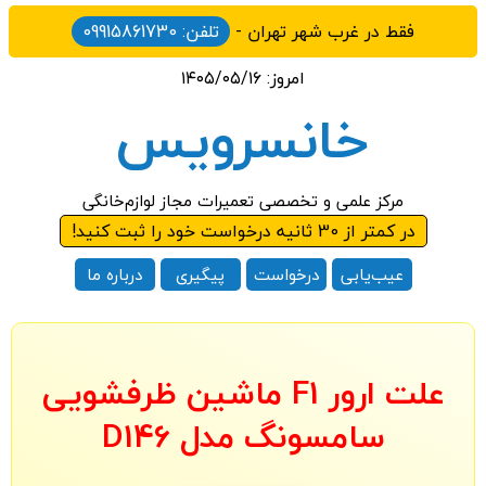
فقط در غرب شهر تهران -
تلفن: 09915861730
امروز: ۱۴۰۵/۰۵/۱۶
خان‎سرویس
مرکز علمی و تخصصی تعمیرات مجاز لوازم‌خانگی
در کمتر از 30 ثانیه درخواست خود را ثبت کنید!
عیب‌یابی
درخواست
پیگیری
درباره ما
علت ارور F1 ماشین ظرفشویی
سامسونگ مدل D146